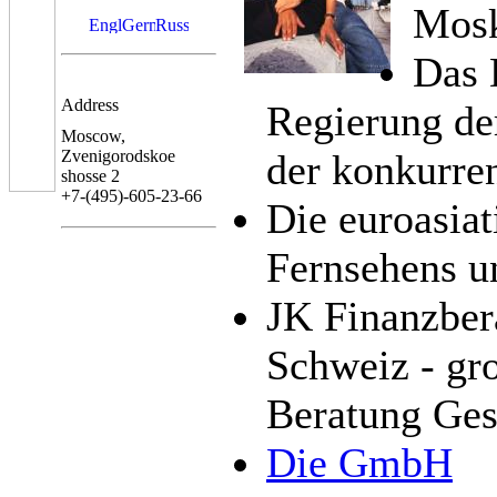
Mosk
Das 
Address
Regierung de
Moscow,
Zvenigorodskoe
der konkurren
shosse 2
+7-(495)-605-23-66
Die euroasia
Fernsehens u
JK Finanzbera
Schweiz - gro
Beratung Ges
Die GmbH