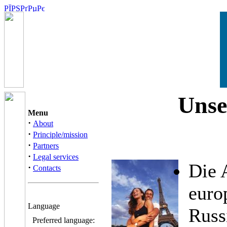
Unse
Menu
·
About
·
Principle/mission
·
Partners
·
Legal services
Die 
·
Contacts
euro
Language
Russ
Preferred language: