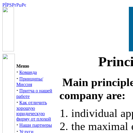
Princ
Меню
·
Команда
·
Main principles
Принципы/
Миссия
·
Притча о нашей
company are:
работе
·
Как отличить
хорошую
individual ap
юридическую
фирму от плохой
the maximal e
·
Наши партнеры
·
Услуги