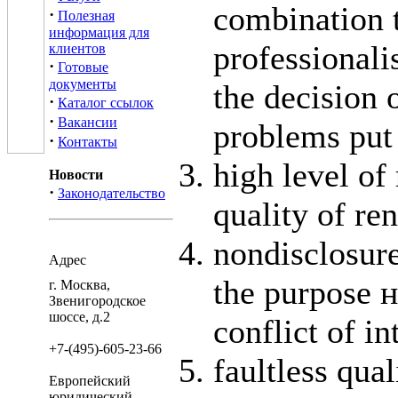
combination t
·
Полезная
информация для
professional
клиентов
·
Готовые
документы
the decision 
·
Каталог ссылок
·
Вакансии
problems put 
·
Контакты
high level of 
Новости
·
Законодательство
quality of re
nondisclosure
Адрес
the purpose
н
г. Москва,
Звенигородское
шоссе, д.2
conflict of in
+7-(495)-605-23-66
faultless qual
Европейский
юридический