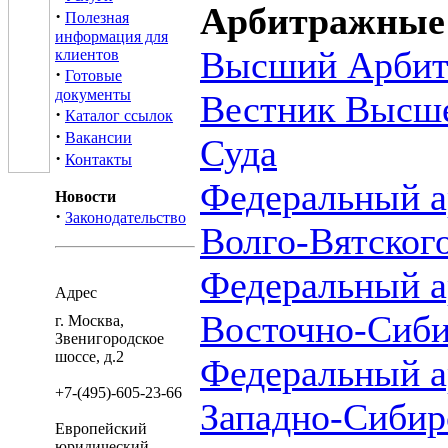
Арбитражные
·
Полезная
информация для
Высший Арбит
клиентов
·
Готовые
документы
Вестник Высш
·
Каталог ссылок
·
Вакансии
Суда
·
Контакты
Федеральный а
Новости
·
Законодательство
Волго-Вятского
Федеральный а
Адрес
Восточно-Сиби
г. Москва,
Звенигородское
шоссе, д.2
Федеральный а
+7-(495)-605-23-66
Западно-Сибир
Европейский
юридический