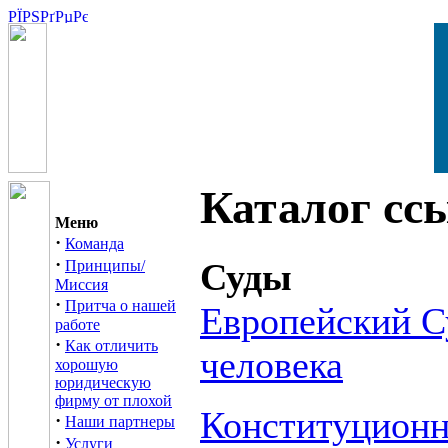
Каталог сс
Меню
·
Команда
·
Суды
Принципы/
Миссия
·
Притча о нашей
Европейский С
работе
·
Как отличить
человека
хорошую
юридическую
фирму от плохой
Конституцион
·
Наши партнеры
·
Услуги